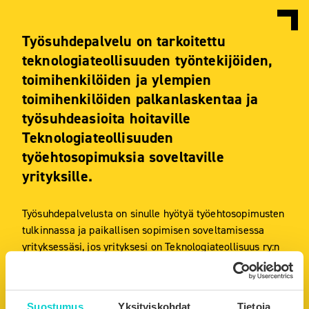
Työsuhdepalvelu on tarkoitettu
teknologiateollisuuden työntekijöiden,
toimihenkilöiden ja ylempien
toimihenkilöiden palkanlaskentaa ja
työsuhdeasioita hoitaville
Teknologiateollisuuden
työehtosopimuksia soveltaville
yrityksille.
Työsuhdepalvelusta on sinulle hyötyä työehtosopimusten
tulkinnassa ja paikallisen sopimisen soveltamisessa
yrityksessäsi, jos yrityksesi on Teknologiateollisuus ry:n
jäsen ja työssäsi tarvitset seuraavia työehtosopimuksia:
Teknologiateollisuuden työehtosopimus
Teknologiateollisuuden toimihenkilöiden
Suostumus
Yksityiskohdat
Tietoja