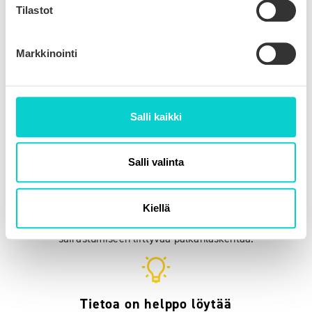
Tilastot
Ajantasainen tieto aina saatavilla
Markkinointi
Verkkopalvelu on aina käytettävissäsi kaikilla päätelaitteilla.
Tarvitset vain internet-yhteyden ja -selaimen.
Teknologiateollisuuden työmarkkina-asiantuntijat huolehtivat
Salli kaikki
siitä, että palvelun sisältö on aina ajan tasalla.
Salli valinta
Esimerkkejä käytännön tilanteista
Palvelussa on runsaasti esimerkkejä, jotka koskevat
Kiellä
vaikkapa vuosilomia, ylityökorvauksia tai työntekijän
sairastumiseen liittyvää palkanlaskentaa.
Tietoa on helppo löytää