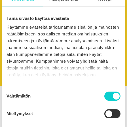
työehtosopimus
Teknologiateollisuuden ylempien toimihenkilöiden
työehtosopimus
Tämä sivusto käyttää evästeitä
Tietotekniikan palvelualan työehtosopimus
Käytämme evästeitä tarjoamamme sisällön ja mainosten
Suunnittelu- ja konsulttialan ylempien
räätälöimiseen, sosiaalisen median ominaisuuksien
toimihenkilöiden työehtosopimus
tukemiseen ja kävijämäärämme analysoimiseen. Lisäksi
Suunnittelu- ja konsulttialan toimihenkilöiden
jaamme sosiaalisen median, mainosalan ja analytiikka-
työehtosopimus
alan kumppaneillemme tietoja siitä, miten käytät
Noudatatte yleissitovaa työehtosopimusta
sivustoamme. Kumppanimme voivat yhdistää näitä
Noudatatte lainsäädännön määräyksiä
tietoja muihin tietoihin, joita olet antanut heille tai joita on
kerätty, kun olet käyttänyt heidän palvelujaan.
Suostumuksen
Työsuhdepalvelun hyödyt
Välttämätön
valinta
Teknologiateollisuuden työsuhde- ja palkkausasiat
yhdessä paikassa aina käytettävissäsi
Mieltymykset