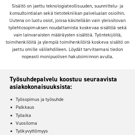
Sisältö on jaettu teknologiateollisuuden, suunnittelu- ja
konsultointialan sekä tietotekniikan palvelualan osioihin.
Uutena on luotu osiot, joissa käsitellään vain yleissitovan
työehtosopimuksen noudattamista koskevaa sisältöä sekä
vain lainvaraisten määräysten sisältöä. Työntekijöitä,
toimihenkilöitä ja ylempiä toimihenkilöitä koskeva sisältö on
jaettu omille välilehdilleen. Löydät tarvitsemasi tiedon
nopeasti monipuolisen hakutoiminnon avulla.
Työsuhdepalvelu koostuu seuraavista
asiakokonaisuuksista:
Työsopimus ja työsuhde
Palkkaus
Työaika
Vuosiloma
Työkyvyttömyys